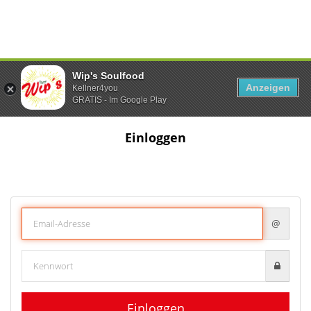
Wip's Soulfood
Anzeigen
Kellner4you
GRATIS - Im Google Play
Einloggen
@
Einloggen